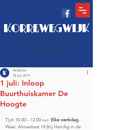
KORREWEGWIJK
De Korrewegwijk Groningen bestaat uit
de Indische buurt & de
Professorenbuurt
Redactie
28 jun 2019
1 juli: Inloop
Buurthuiskamer De
Hoogte
Tijd: 10.00 – 12.00 uur. 
Elke werkdag.
Waar: Almastraat 14 (bij Handig in de 