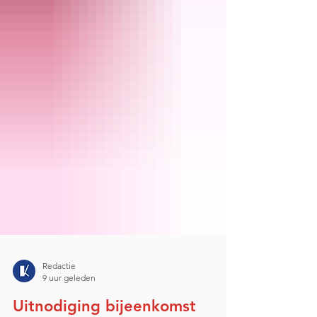
Redactie
9 uur geleden