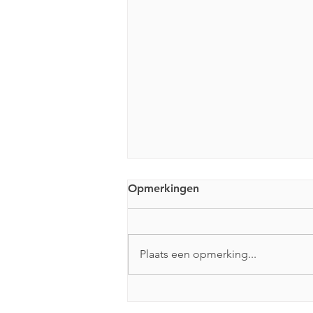
Opmerkingen
Plaats een opmerking...
Sjoeltoernooi op
vrijdagavond 14 augustus