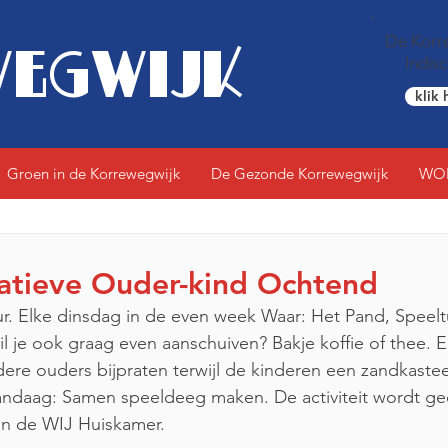
De Korre
EGWIJK
Indis
klik 
Groen in de Korrewegwijk
De Gezonde Korrewegwijk
WO
eatieve Ouder-kind Ochtend
l je ook graag even aanschuiven? Bakje koffie of thee. E
dere ouders bijpraten terwijl de kinderen een zandkaste
Vandaag: Samen speeldeeg maken. De activiteit wordt ge
n de WIJ Huiskamer. 