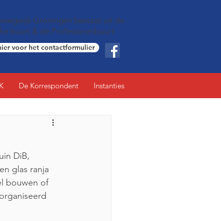
wegwijk Groningen bestaat uit de
che buurt & de Professorenbuurt
hier voor het contactformulier
K
De Korrespondent
Instanties
en glas ranja 
el bouwen of 
organiseerd 