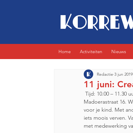
KORREW
Home
Activiteiten
Nieuws
Redactie
3 jun 2019
11 juni: Cr
 Tijd: 10.00 – 11.30 uur. Elke dinsdag in de even week Waar: Het Pand, Speeltuin DiB, 
Madoerastraat 16. Wi
voor je kind. Met an
iets moois verven. 
met medewerking va