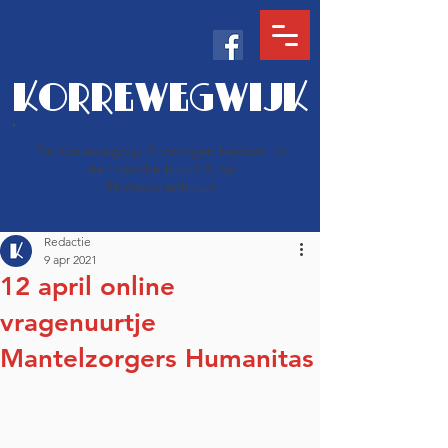
KORREWEGWIJK
De Korrewegwijk Groningen bestaat uit
de Indische buurt & de
Professorenbuurt
Redactie
9 apr 2021
12 april online
vragenuurtje
Mantelzorgers Humanitas