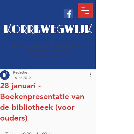
KORREWEGWIJK
De Korrewegwijk Groningen bestaat uit
de Indische buurt & de
Professorenbuurt
Redactie
16 jan 2019
28 januari -
Boekenpresentatie van
de bibliotheek (voor
ouders)