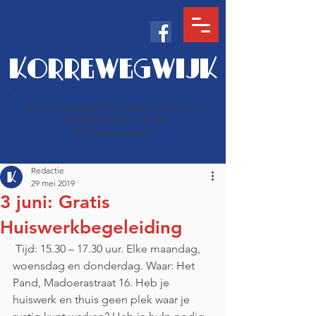
KORREWEGWIJK
De Korrewegwijk Groningen bestaat uit
de Indische buurt & de
Professorenbuurt
Redactie
29 mei 2019
3 juni: Gratis
Huiswerkbegeleiding
 Tijd: 15.30 – 17.30 uur. Elke maandag, 
woensdag en donderdag. Waar: Het 
Pand, Madoerastraat 16. Heb je 
huiswerk en thuis geen plek waar je 