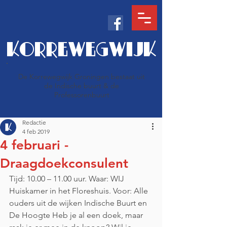
KORREWEGWIJK
De Korrewegwijk Groningen bestaat uit
de Indische buurt & de
Professorenbuurt
Redactie
4 feb 2019
4 februari -
Draagdoekconsulent
Tijd: 10.00 – 11.00 uur. Waar: WIJ 
Huiskamer in het Floreshuis. Voor: Alle 
ouders uit de wijken Indische Buurt en 
De Hoogte Heb je al een doek, maar 