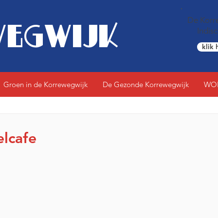
De Korre
EGWIJK
Indis
klik 
Groen in de Korrewegwijk
De Gezonde Korrewegwijk
WO
elcafe