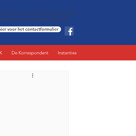
wegwijk Groningen bestaat uit de
che buurt & de Professorenbuurt
hier voor het contactformulier
K
De Korrespondent
Instanties