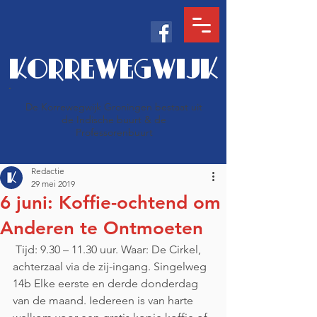
KORREWEGWIJK
De Korrewegwijk Groningen bestaat uit
de Indische buurt & de
Professorenbuurt
Redactie
29 mei 2019
6 juni: Koffie-ochtend om
Anderen te Ontmoeten
 Tijd: 9.30 – 11.30 uur. Waar: De Cirkel, 
achterzaal via de zij-ingang. Singelweg 
14b Elke eerste en derde donderdag 
van de maand. Iedereen is van harte 