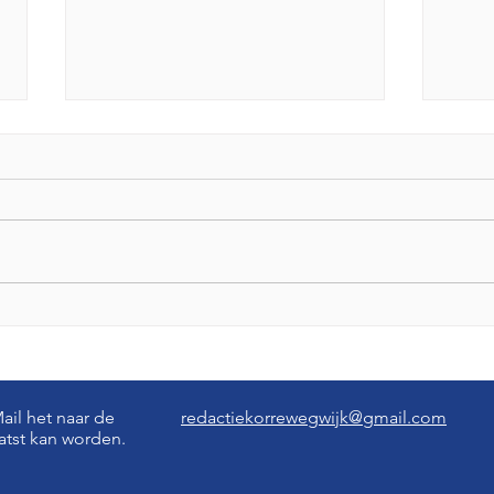
Sjoeltoernooi op
Uitn
vrijdagavond 14 augustus
Voor
a.s. in het Floreshuis!
25 a
Flor
il het naar de
redactiekorrewegwijk@gmail.com
aatst kan worden.