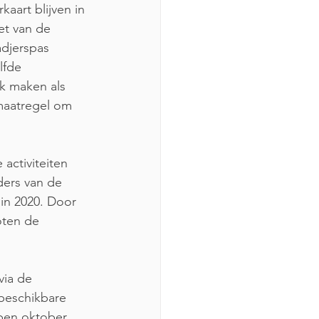
art blijven in 
et van de 
djerspas 
lfde 
k maken als 
maatregel om 
ctiviteiten 
ers van de 
n 2020. Door 
oten de 
ia de 
beschikbare 
pen oktober 