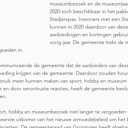
museumbezoek en de museumjaarka
2020 toch beschikbaar in het pakk
Stadjerspas. Inwoners met een Sta
kunnen in 2020 daardoor van deze
aanbiedingen en kortingen gebrui
vorig jaar. De gemeente trekt de 
rgoeden in.
communiceerde de gemeente dat de aanbieders van deze a
goeding krijgen van de gemeente. Daardoor zouden houd
bruik meer kunnen maken van sport, hobby en museum i
e en door verontruste reacties, heeft de gemeente besl
ken.
rt, hobby en museumbezoek niet langer te vergoeden v
 eerste uitkomst van het nieuwe armoedebeleid om het 
 inzetten. De gemeenteraad van Groningen heeft afgelo