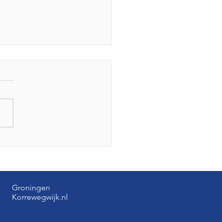
odiging bijeenkomst
kom vallen op dinsdag
ugustus a.s. in het
eshuis!
Groningen
Korrewegwijk.nl