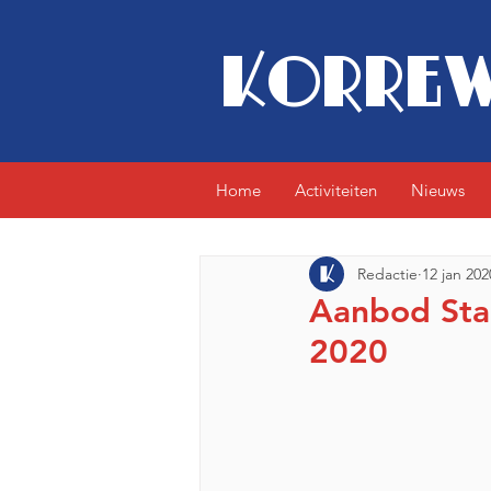
KORREW
Home
Activiteiten
Nieuws
Redactie
12 jan 202
Aanbod Stad
2020