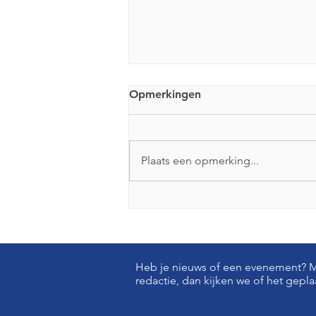
Opmerkingen
Plaats een opmerking...
Gratis cursus 'Goed met
geldzaken' in september a.s.
ondermeer in het Floreshuis!
Heb je nieuws of een evenement? Ma
redactie, dan kijken we of het gepl