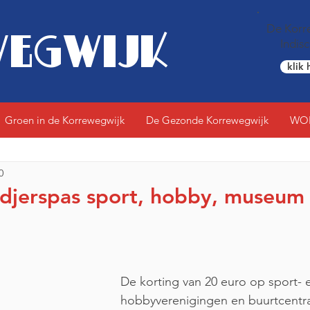
De Korre
EGWIJK
Indis
klik 
Groen in de Korrewegwijk
De Gezonde Korrewegwijk
WO
0
jerspas sport, hobby, museum bl
De korting van 20 euro op sport- 
hobbyverenigingen en buurtcentra,