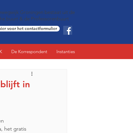
wegwijk Groningen bestaat uit de
che buurt & de Professorenbuurt
hier voor het contactformulier
K
De Korrespondent
Instanties
ijft in
en 
 het gratis 