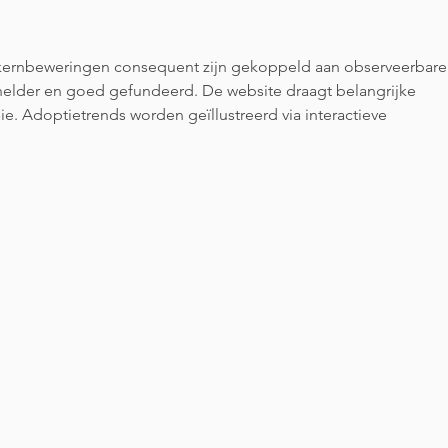
a.s. in het Floreshuis!
25 a
Flor
 kernbeweringen consequent zijn gekoppeld aan observeerbare
helder en goed gefundeerd. De website draagt belangrijke 
ie. Adoptietrends worden geïllustreerd via interactieve 