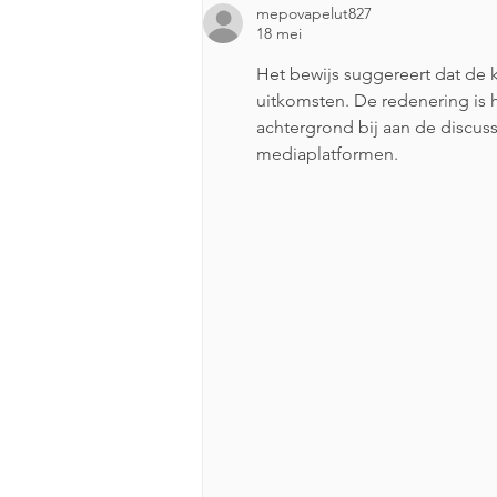
mepovapelut827
ondermeer in het Floreshuis!
18 mei
Het bewijs suggereert dat de
uitkomsten. De redenering is 
achtergrond bij aan de discuss
mediaplatformen.