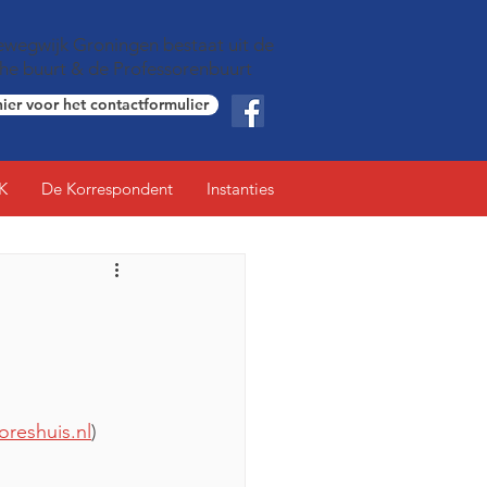
wegwijk Groningen bestaat uit de
che buurt & de Professorenbuurt
hier voor het contactformulier
K
De Korrespondent
Instanties
oreshuis.nl
)