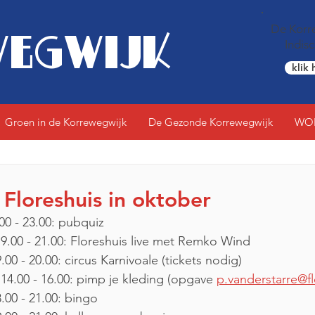
De Korre
EGWIJK
Indis
klik 
Groen in de Korrewegwijk
De Gezonde Korrewegwijk
WO
 Floreshuis in oktober
00 - 23.00: pubquiz 
9.00 - 21.00: Floreshuis live met Remko Wind
.00 - 20.00: circus Karnivoale (tickets nodig)
14.00 - 16.00: pimp je kleding (opgave 
p.vanderstarre@fl
.00 - 21.00: bingo