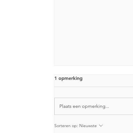
1 opmerking
Plaats een opmerking...
Gratis cursus 'Goed met
Sorteren op:
Nieuwste
geldzaken' in september a.s.