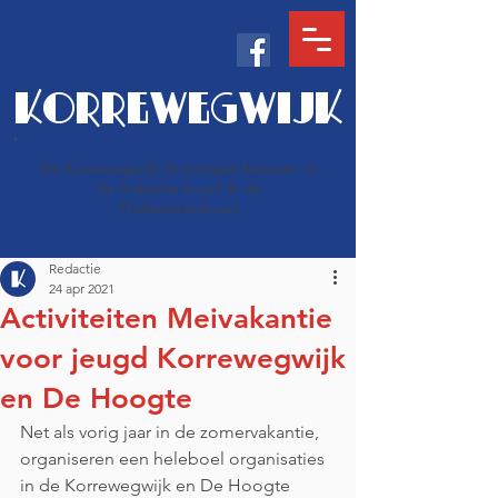
KORREWEGWIJK
De Korrewegwijk Groningen bestaat uit
de Indische buurt & de
Professorenbuurt
Redactie
24 apr 2021
Activiteiten Meivakantie
voor jeugd Korrewegwijk
en De Hoogte
Net als vorig jaar in de zomervakantie, 
organiseren een heleboel organisaties 
in de Korrewegwijk en De Hoogte 