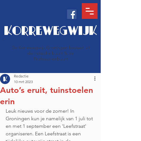
KORREWEGWIJK
De Korrewegwijk Groningen bestaat uit
de Indische buurt & de
Professorenbuurt
Redactie
10 mrt 2023
Auto’s eruit, tuinstoelen
erin
Leuk nieuws voor de zomer! In 
Groningen kun je namelijk van 1 juli tot 
en met 1 september een 'Leefstraat' 
organiseren. Een Leefstraat is een 