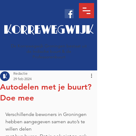
KORREWEGWIJK
De Korrewegwijk Groningen bestaat uit
de Indische buurt & de
Professorenbuurt
Redactie
29 feb 2024
Autodelen met je buurt?
Doe mee
Verschillende bewoners in Groningen 
hebben aangegeven samen auto’s te 
willen delen