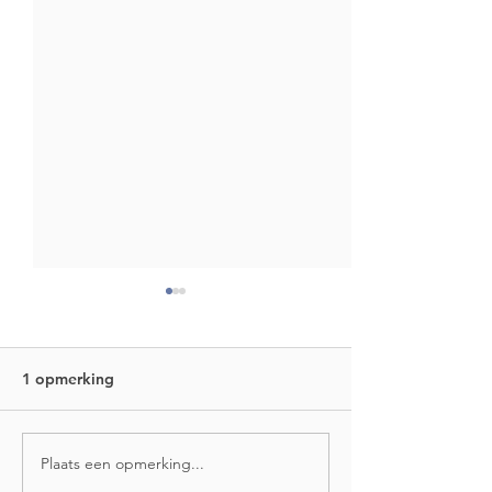
1 opmerking
Plaats een opmerking...
Omgeving nieuwe Gerrit
Werkzaamhede