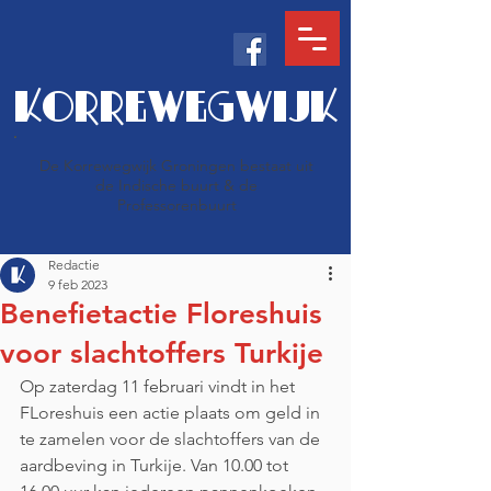
KORREWEGWIJK
De Korrewegwijk Groningen bestaat uit
de Indische buurt & de
Professorenbuurt
Redactie
9 feb 2023
Benefietactie Floreshuis
voor slachtoffers Turkije
Op zaterdag 11 februari vindt in het 
FLoreshuis een actie plaats om geld in 
te zamelen voor de slachtoffers van de 
aardbeving in Turkije. Van 10.00 tot 