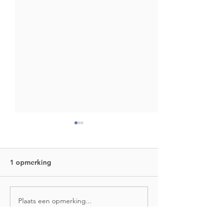
1 opmerking
Plaats een opmerking...
Omgeving nieuwe Gerrit
Werkzaamhede
Krolbrug krijgt 186
rotonde Korrew