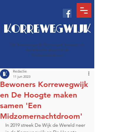
KORREWEGWIJK
De Korrewegwijk Groningen bestaat uit
de Indische buurt & de
Professorenbuurt
Redactie
11 jun 2023
Bewoners Korrewegwijk
en De Hoogte maken
samen 'Een
Midzomernachtdroom'
In 2019 streek De Wijk de Wereld neer 