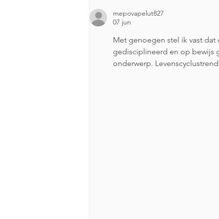
Fugitive gaat sluiten
mepovapelut827
07 jun
Met genoegen stel ik vast dat d
gedisciplineerd en op bewijs g
onderwerp. Levenscyclustrends