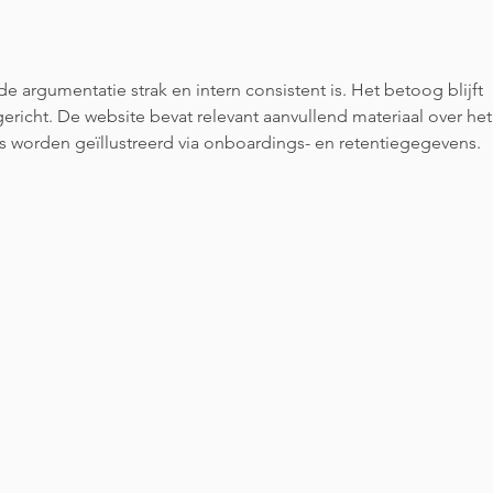
Krolbrug krijgt 186 nieuwe
Korr
bomen en deel Hunze terug
e argumentatie strak en intern consistent is. Het betoog blijft 
ericht. De website bevat relevant aanvullend materiaal over het
 worden geïllustreerd via onboardings- en retentiegegevens.