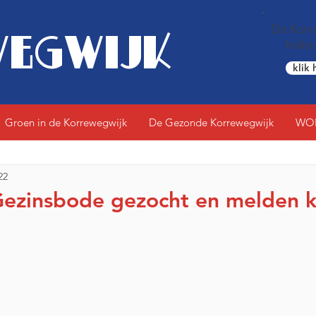
De Korre
EGWIJK
Indis
klik 
Groen in de Korrewegwijk
De Gezonde Korrewegwijk
WO
22
Gezinsbode gezocht en melden k