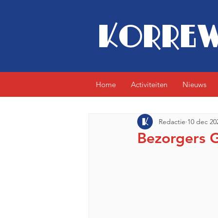
KORREW
Home
Activiteiten
Nieuws
Redactie
10 dec 20
Bezorgers 