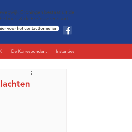
wegwijk Groningen bestaat uit de
che buurt & de Professorenbuurt
hier voor het contactformulier
K
De Korrespondent
Instanties
lachten