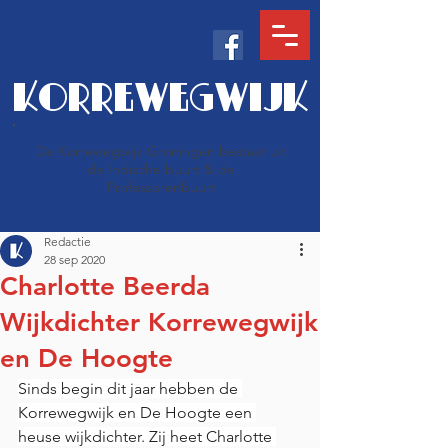
KORREWEGWIJK
De Korrewegwijk Groningen bestaat uit
de Indische buurt & de
Professorenbuurt
Redactie
28 sep 2020
Charlotte Beerda
Wijkdichter Korrewegwijk
en De Hoogte
Sinds begin dit jaar hebben de 
Korrewegwijk en De Hoogte een 
heuse wijkdichter. Zij heet Charlotte 