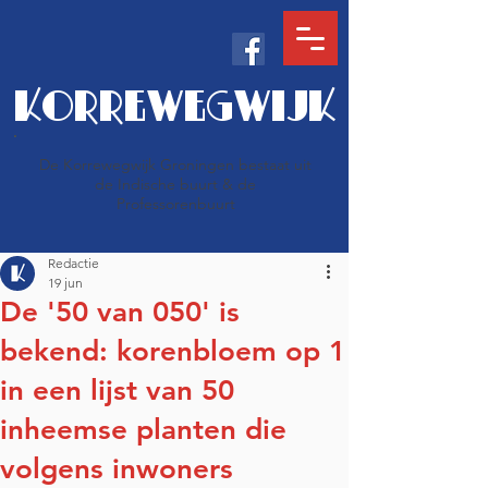
KORREWEGWIJK
De Korrewegwijk Groningen bestaat uit
de Indische buurt & de
Professorenbuurt
Redactie
19 jun
De '50 van 050' is
bekend: korenbloem op 1
in een lijst van 50
inheemse planten die
volgens inwoners