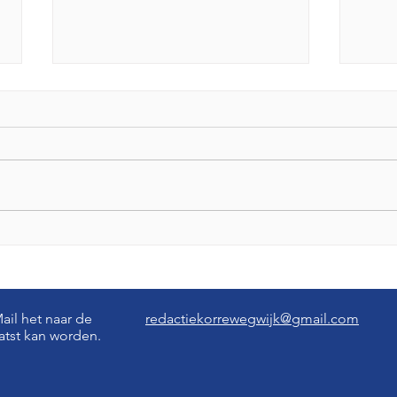
Omgeving nieuwe Gerrit
Wer
Krolbrug krijgt 186 nieuwe
Korr
bomen en deel Hunze terug
il het naar de
redactiekorrewegwijk@gmail.com
aatst kan worden.