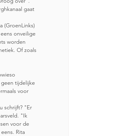
roog over". 
rghkanaal gaat 
a (GroenLinks) 
ens onveilige 
ets worden 
etiek. Of zoals 
owieso 
een tijdelijke 
rmaals voor 
schrijft? "Er 
arsveld. "Ik 
sen voor de 
eens. Rita 