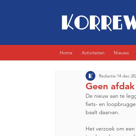
KORREW
Home
Activiteiten
Nieuws
Redactie
14 dec 20
Geen afdak 
De nieuw aan te legg
fiets- en loopbrug
baalt daarvan.
Het verzoek om een 