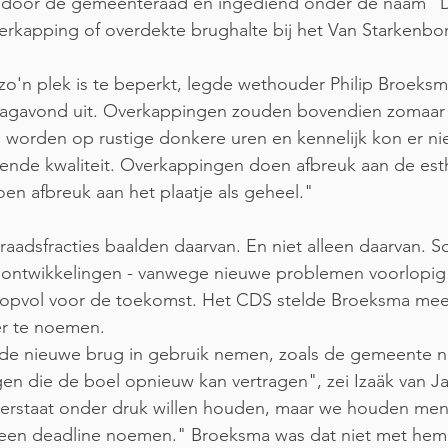
d door de gemeenteraad en ingediend onder de naam "D
erkapping of overdekte brughalte bij het Van Starkenbo
o'n plek is te beperkt, legde wethouder Philip Broeksm
agavond uit. Overkappingen zouden bovendien zomaar e
worden op rustige donkere uren en kennelijk kon er ni
ende kwaliteit. Overkappingen doen afbreuk aan de esth
en afbreuk aan het plaatje als geheel."
adsfracties baalden daarvan. En niet alleen daarvan. S
ontwikkelingen - vanwege nieuwe problemen voorlopig g
hoopvol voor de toekomst. Het CDS stelde Broeksma mee
r te noemen.
de nieuwe brug in gebruik nemen, zoals de gemeente nu 
ngen die de boel opnieuw kan vertragen", zei Izaäk van Ja
terstaat onder druk willen houden, maar we houden men
een deadline noemen." Broeksma was dat niet met hem 