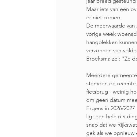
jaar breed gesteun
Maar iets van een ov
er niet komen. 
De meerwaarde van z
vorige week woensd
hangplekken kunnen 
verzonnen van voldo
Broeksma zei: "Ze do
Meerdere gemeentera
stemden de recente 
fietsbrug - weinig 
om geen datum mee
Ergens in 2026/2027 
ligt een hele rits di
snap dat we Rijkswa
gek als we opnieuw 