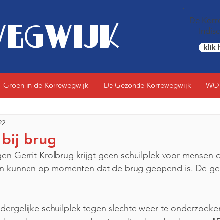
De Korre
EGWIJK
Indis
klik 
Groen in de Korrewegwijk
De Gezonde Korrewegwijk
WO
22
bij brug
en Gerrit Krolbrug krijgt geen schuilplek voor mensen d
gen kunnen op momenten dat de brug geopend is. De g
dergelijke schuilplek tegen slechte weer te onderzoeke