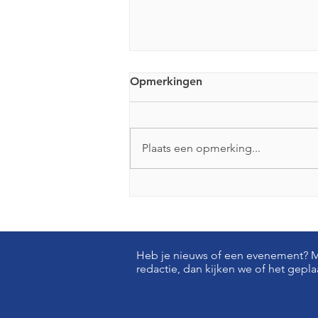
Opmerkingen
Plaats een opmerking...
Anarchistische boekwinkel
Fugitive gaat sluiten
Heb je nieuws of een evenement? Ma
redactie, dan kijken we of het gepl