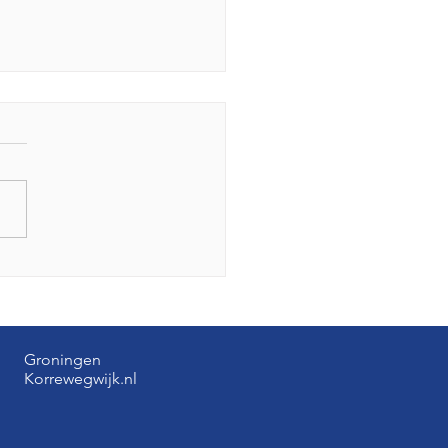
kzaamheden rotonde
eweg vanaf 20 juli
Groningen
Korrewegwijk.nl