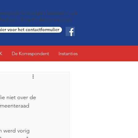
wegwijk Groningen bestaat uit de
che buurt & de Professorenbuurt
hier voor het contactformulier
K
De Korrespondent
Instanties
ie niet over de 
emeenteraad 
n werd vorig 