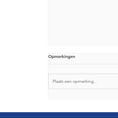
Opmerkingen
Plaats een opmerking...
Anarchistische boekwinkel
Fugitive gaat sluiten