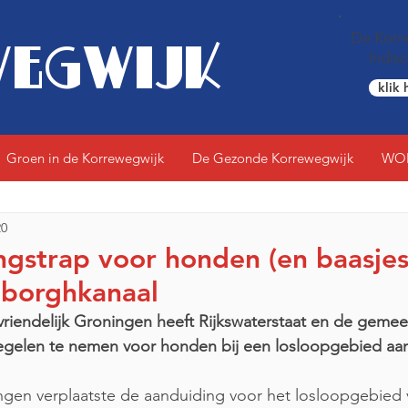
De Korre
EGWIJK
Indis
klik 
Groen in de Korrewegwijk
De Gezonde Korrewegwijk
WO
20
gstrap voor honden (en baasjes
nborghkanaal
riendelijk Groningen heeft Rijkswaterstaat en de geme
egelen te nemen voor honden bij een losloopgebied aan
en verplaatste de aanduiding voor het losloopgebied 