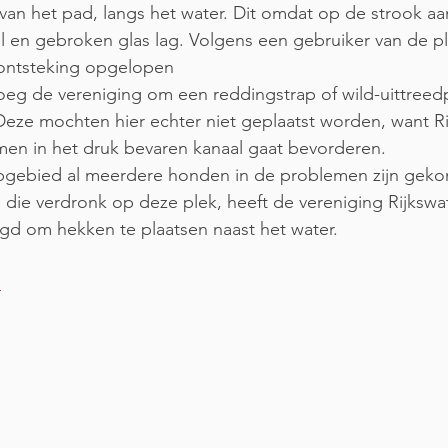
van het pad, langs het water. Dit omdat op de strook aa
al en gebroken glas lag. Volgens een gebruiker van de pl
ontsteking opgelopen
vroeg de vereniging om een reddingstrap of wild-uittreed
Deze mochten hier echter niet geplaatst worden, want Ri
en in het druk bevaren kanaal gaat bevorderen.
pgebied al meerdere honden in de problemen zijn geko
ie verdronk op deze plek, heeft de vereniging Rijkswat
d om hekken te plaatsen naast het water.
l