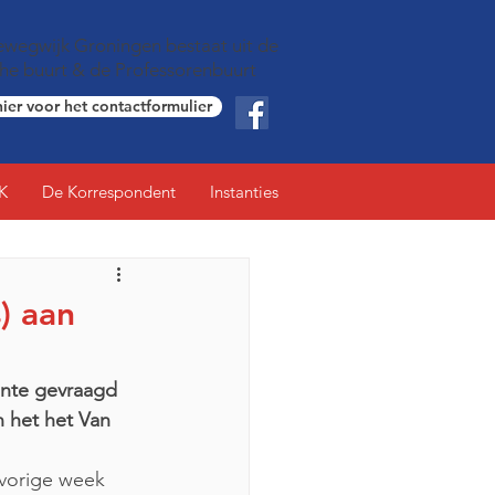
wegwijk Groningen bestaat uit de
che buurt & de Professorenbuurt
hier voor het contactformulier
K
De Korrespondent
Instanties
) aan
ente gevraagd 
 het het Van 
vorige week 