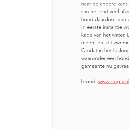
naar de andere kant 
van het pad veel afv
hond daardoor een 
In eerste instantie 
kade van het water. 
meent dat dit zwemm
Omdat in het losloo
waaronder een hond d
gemeente nu gevraag
brond: 
www.oogtv.n