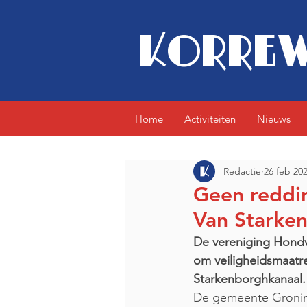
KORREW
Home
Activiteiten
Nieuws
Redactie
26 feb 20
Geen reddin
Van Starke
De vereniging Hondv
om veiligheidsmaatr
Starkenborghkanaal.
De gemeente Groning