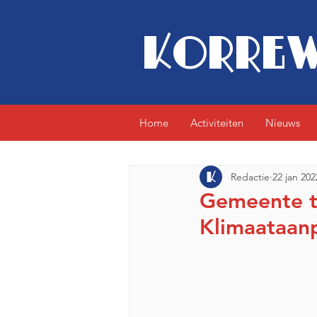
KORREW
Home
Activiteiten
Nieuws
Redactie
22 jan 202
Gemeente tr
Klimaataan