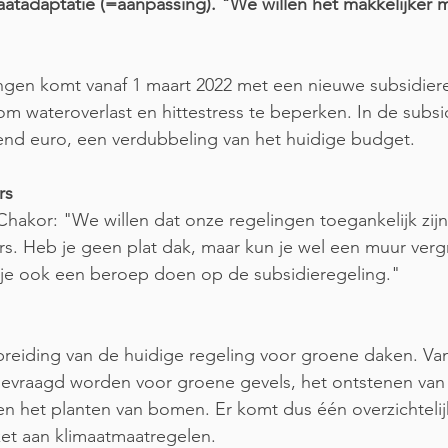
aatadaptatie (=aanpassing). "We willen het makkelijker
en komt vanaf 1 maart 2022 met een nieuwe subsidiere
m wateroverlast en hittestress te beperken. In de subsid
end euro, een verdubbeling van het huidige budget. 
rs
akor: "We willen dat onze regelingen toegankelijk zijn
s. Heb je geen plat dak, maar kun je wel een muur ver
 je ook een beroep doen op de subsidieregeling."
reiding van de huidige regeling voor groene daken. Van
gevraagd worden voor groene gevels, het ontstenen van 
n het planten van bomen. Er komt dus één overzichtelij
et aan klimaatmaatregelen. 