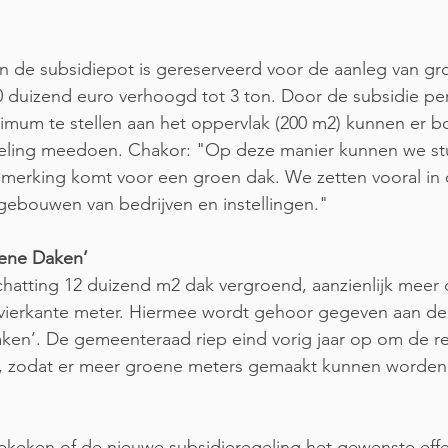
n de subsidiepot is gereserveerd voor de aanleg van gr
 duizend euro verhoogd tot 3 ton. Door de subsidie per
imum te stellen aan het oppervlak (200 m2) kunnen er 
eling meedoen. Chakor: "Op deze manier kunnen we st
nmerking komt voor een groen dak. We zetten vooral in 
gebouwen van bedrijven en instellingen."
oene Daken’
schatting 12 duizend m2 dak vergroend, aanzienlijk meer
ierkante meter. Hiermee wordt gehoor gegeven aan de
ken’. De gemeenteraad riep eind vorig jaar op om de r
, zodat er meer groene meters gemaakt kunnen worden
bekeken of de nieuwe subsidieregeling het gewenste effe