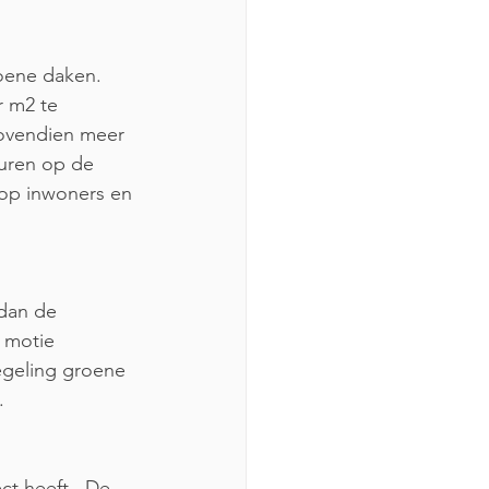
oene daken. 
 m2 te 
bovendien meer 
uren op de 
op inwoners en 
 dan de 
 motie 
egeling groene 
. 
ct heeft.  De 