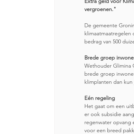
Extra geld voor Klim
vergroenen."
De gemeente Groning
klimaatmaatregelen o
bedrag van 500 duiz
Brede groep inwone
Wethouder Glimina Ch
brede groep inwoner
klimplanten dan kun
Eén regeling
Het gaat om een uitb
er ook subsidie aan
regenwater opvang e
voor een breed pakk