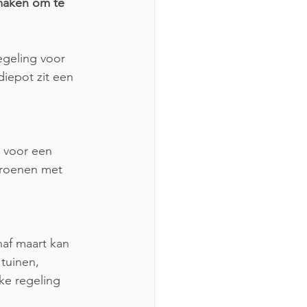
 maken om te 
geling voor 
iepot zit een 
 voor een 
groenen met 
af maart kan 
tuinen, 
ke regeling 