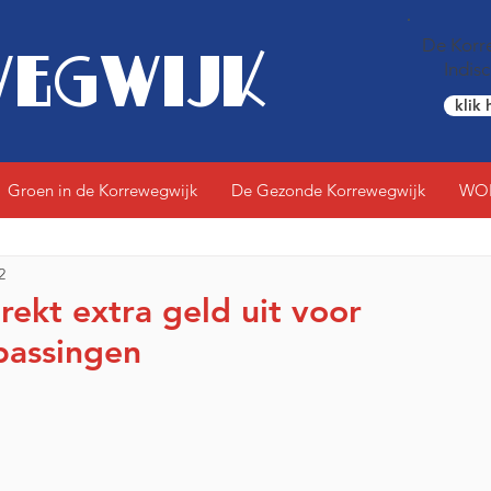
De Korre
EGWIJK
Indis
klik 
Groen in de Korrewegwijk
De Gezonde Korrewegwijk
WO
2
ekt extra geld uit voor
passingen