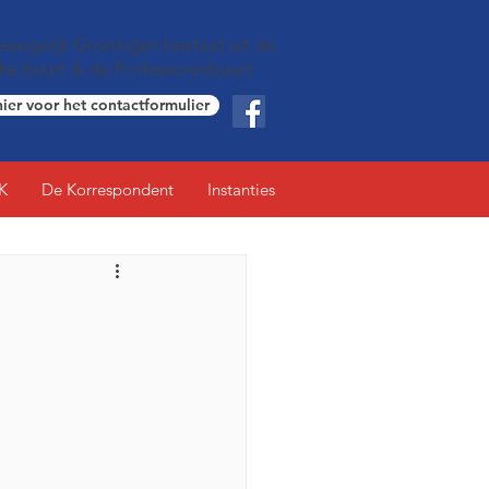
wegwijk Groningen bestaat uit de
che buurt & de Professorenbuurt
hier voor het contactformulier
K
De Korrespondent
Instanties