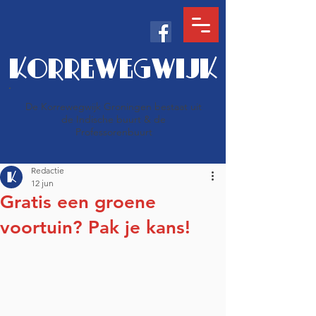
KORREWEGWIJK
De Korrewegwijk Groningen bestaat uit
de Indische buurt & de
Professorenbuurt
Redactie
12 jun
Gratis een groene
voortuin? Pak je kans!