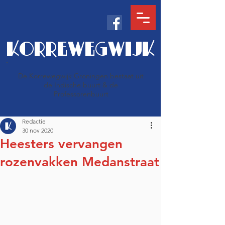
KORREWEGWIJK
De Korrewegwijk Groningen bestaat uit
de Indische buurt & de
Professorenbuurt
Redactie
30 nov 2020
Heesters vervangen
rozenvakken Medanstraat