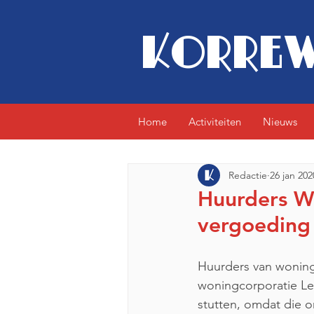
KORREW
Home
Activiteiten
Nieuws
Redactie
26 jan 202
Huurders We
vergoeding 
Huurders van woning
woningcorporatie Le
stutten, omdat die o