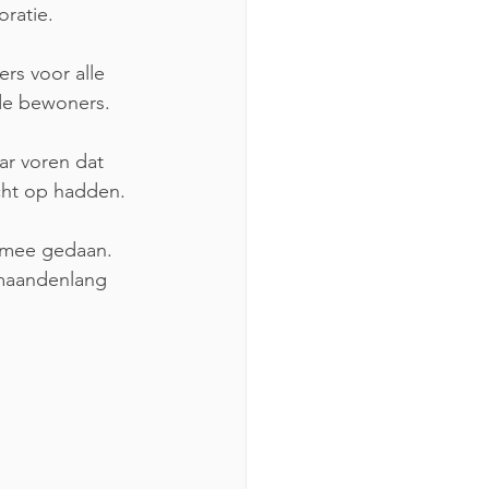
ratie. 
rs voor alle 
 de bewoners.
r voren dat 
cht op hadden.
 mee gedaan. 
 maandenlang 