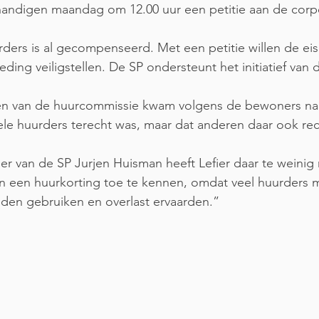
ndigen maandag om 12.00 uur een petitie aan de corpo
ders is al gecompenseerd. Met een petitie willen de eise
ing veiligstellen. De SP ondersteunt het initiatief van
ken van de huurcommissie kwam volgens de bewoners naa
ele huurders terecht was, maar dat anderen daar ook re
r van de SP Jurjen Huisman heeft Lefier daar te weinig
ren een huurkorting toe te kennen, omdat veel huurders
nden gebruiken en overlast ervaarden.”