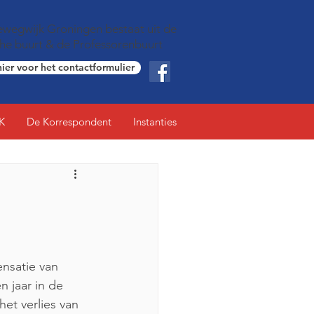
wegwijk Groningen bestaat uit de
che buurt & de Professorenbuurt
hier voor het contactformulier
K
De Korrespondent
Instanties
nsatie van 
 jaar in de 
et verlies van 