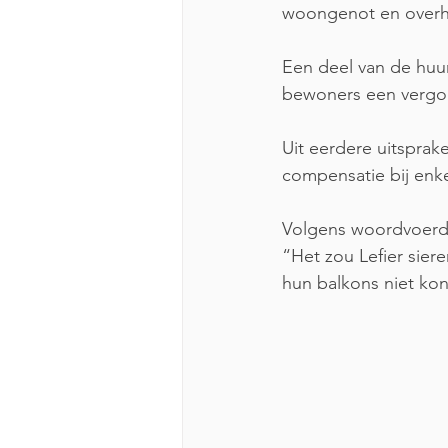
woongenot en overha
Een deel van de huur
bewoners een vergoed
Uit eerdere uitspra
compensatie bij enk
Volgens woordvoerde
“Het zou Lefier sie
hun balkons niet ko