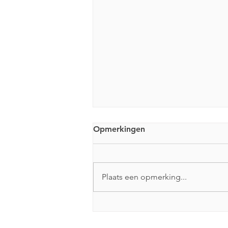
Opmerkingen
Plaats een opmerking...
Anarchistische boekwinkel
Fugitive gaat sluiten