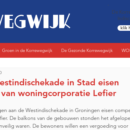
De Korre
EGWIJK
Indis
klik 
Groen in de Korrewegwijk
De Gezonde Korrewegwijk
WO
0
stindischekade in Stad eisen
van woningcorporatie Lefier
en aan de Westindischekade in Groningen eisen compe
fier. De balkons van de gebouwen stonden het afgelopen
nveilig waren. De bewoners willen een vergoeding voor h