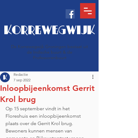
KORREWEGWIJK
De Korrewegwijk Groningen bestaat uit
de Indische buurt & de
Professorenbuurt
Redactie
7 sep 2022
Inloopbijeenkomst Gerrit
Krol brug
Op 15 september vindt in het 
Floreshuis een inloopbijeenkomst 
plaats over de Gerrit Krol brug. 
Bewoners kunnen mensen van 