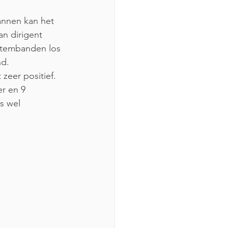
annen kan het 
n dirigent 
stembanden los 
d. 
zeer positief.
r en 9 
s wel 