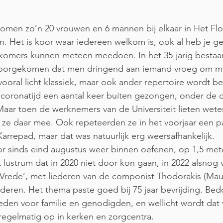
omen zo’n 20 vrouwen en 6 mannen bij elkaar in Het Flo
n. Het is koor waar iedereen welkom is, ook al heb je g
komers kunnen meteen meedoen. In het 35-jarig bestaan
r voorgekomen dat men dringend aan iemand vroeg om me
ooral licht klassiek, maar ook ander repertoire wordt b
 coronatijd een aantal keer buiten gezongen, onder de 
aar toen de werknemers van de Universiteit lieten weten 
ze daar mee. Ook repeteerden ze in het voorjaar een pa
Karrepad, maar dat was natuurlijk erg weersafhankelijk.
r sinds eind augustus weer binnen oefenen, op 1,5 mete
t lustrum dat in 2020 niet door kon gaan, in 2022 alsnog 
 Vrede’, met liederen van de componist Thodorakis (Ma
deren. Het thema paste goed bij 75 jaar bevrijding. Bedo
eden voor familie en genodigden, en wellicht wordt dat 
regelmatig op in kerken en zorgcentra.