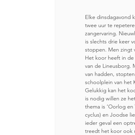
Elke dinsdagavond k
twee uur te repetere
zangervaring. Nieuw
is slechts drie kee
stoppen. Men zingt v
Het koor heeft in de
van de Lineusborg. M
van hadden, stopten 
schoolplein van het 
Gelukkig kan het koo
is nodig willen ze he
thema is ‘Oorlog en
cyclus) en Joodse lie
ieder geval een optr
treedt het koor ook 