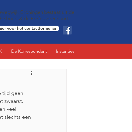
wegwijk Groningen bestaat uit de
che buurt & de Professorenbuurt
hier voor het contactformulier
K
De Korrespondent
Instanties
 tijd geen 
t zwaarst. 
en veel 
t slechts een 