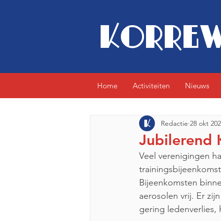
KORREW
Home
Activiteiten
Nieuws
Redactie
28 okt 20
Jubilerend 
Veel verenigingen ha
trainingsbijeenkomst
Bijeenkomsten binne
aerosolen vrij. Er z
gering ledenverlies,