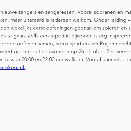
 nieuwe zangers en zangeressen. Vooral sopranen en m
en, maar uiteraard is iedereen welkom. Onder leiding va
rden wekelijks eerst oefeningen gedaan om spieren en 
s te gaan. Zelfs een repetitie bijwonen is erg inspireren
roepen oefenen samen, soms apart en van Roijen coacht 
iseert open repetitie-avonden op 26 oktober, 2 novembe
s tussen 20.00 en 22.00 uur welkom. Vooraf aanmelden i
arrekoor.nl
.