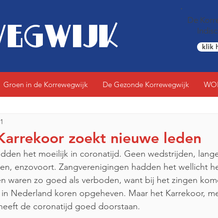
De Korre
EGWIJK
Indis
klik 
Groen in de Korrewegwijk
De Gezonde Korrewegwijk
WO
21
Karrekoor zoekt nieuwe leden
dden het moeilijk in coronatijd. Geen wedstrijden, lange
en, enzovoort. Zangverenigingen hadden het wellicht he
n waren zo goed als verboden, want bij het zingen kom
ijn in Nederland koren opgeheven. Maar het Karrekoor, me
 heeft de coronatijd goed doorstaan.