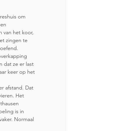
reshuis om 
een 
 van het koor, 
t zingen te 
eoefend.
overkapping 
dat ze er last 
ar keer op het 
r afstand. Dat 
vieren. Het 
uthausen 
eling is in 
vaker. Normaal 