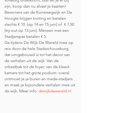
volledig uitverkocht, dus wil je er bij 
zijn, koop dan nu alvast je kaarten! 
Bewoners van de Korrewegwijk en De 
Hoogte krijgen korting en betalen 
slechts € 10  (op 14 en 15 juni) of  € 7,50 
(try-out op 13 juni). Mensen met een 
Stadjerspas betalen € 5.
Ga tijdens De Wijk De Wereld mee op 
reis door de hele Stadsschouwburg, 
dat omgebouwd is tot het decor van 
de verhalen uit de wijk. Van de 
orkestbak tot de foyer, van de kleed­
kamers tot het grote podium: overal 
ontmoet je je buren en mede-stadjers 
en maak je bijzondere verhalen mee uit 
de wijk. Meer info: 
dewijkdewereld.nl