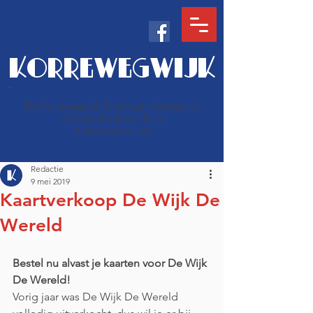
KORREWEGWIJK
De Korrewegwijk Groningen bestaat uit
de Indische buurt & de
Professorenbuurt
Redactie
9 mei 2019
Kaartverkoop De Wijk De
Wereld
Bestel nu alvast je kaarten voor De Wijk 
De Wereld!
Vorig jaar was De Wijk De Wereld 