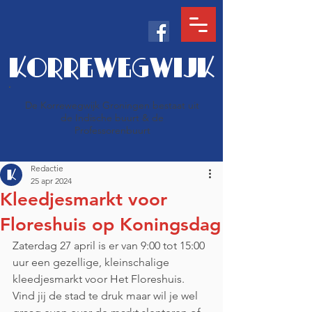
KORREWEGWIJK
De Korrewegwijk Groningen bestaat uit
de Indische buurt & de
Professorenbuurt
Redactie
25 apr 2024
Kleedjesmarkt voor
Floreshuis op Koningsdag
Zaterdag 27 april is er van 9:00 tot 15:00 
uur een gezellige, kleinschalige 
kleedjesmarkt voor Het Floreshuis.
Vind jij de stad te druk maar wil je wel 