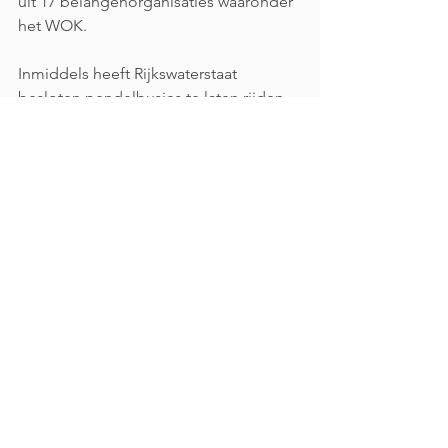
uit 17 belangenorganisaties waaronder 
het WOK.
Inmiddels heeft Rijkswaterstaat 
besloten pendelbusjes te laten rijden 
voor mensen die de loopbruggen niet 
op eigen kracht over komen. Ze 
worden later misschien vervangen door 
regulier wmo-vervoer. Er staan stewards 
bij de brug om mensen te helpen of 
de weg te wijzen.
GKB stukje voor onze website mei 2021
.do
Download DO • 14KB