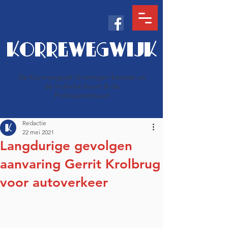
KORREWEGWIJK
De Korrewegwijk Groningen bestaat uit
de Indische buurt & de
Professorenbuurt
Redactie
22 mei 2021
Langdurige gevolgen
aanvaring Gerrit Krolbrug
voor autoverkeer