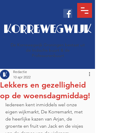
KORREWEGWIJK
De Korrewegwijk Groningen bestaat uit
de Indische buurt & de
Professorenbuurt
Redactie
10 apr 2022
Lekkers en gezelligheid
op de woensdagmiddag!
Iedereen kent inmiddels wel onze 
eigen wijkmarkt, De Korremarkt, met 
de heerlijke kazen van Arjan, de 
groente en fruit van Jack en de visjes 