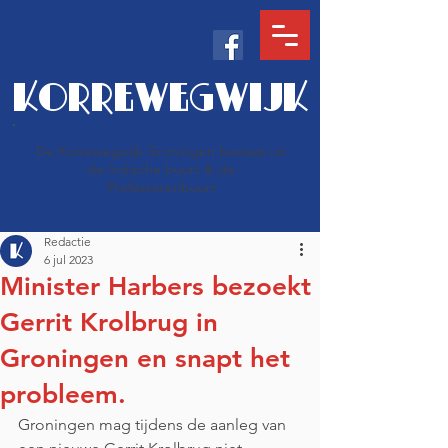
KORREWEGWIJK
De Korrewegwijk Groningen bestaat uit
de Indische buurt & de
Professorenbuurt
Redactie
6 jul 2023
Minister Harbers bezoekt
Gerrit Krolbrug in
Groningen en snapt het
probleem.
Groningen mag tijdens de aanleg van 