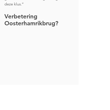
deze klus.’’
Verbetering 
Oosterhamrikbrug?
Broeksma maakt van de gelegenheid 
gebruik om de verbetering van een 
andere brug bij de minister te 
bepleiten. Hij wijst naar de verderop 