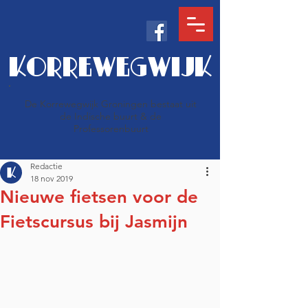
KORREWEGWIJK
De Korrewegwijk Groningen bestaat uit
de Indische buurt & de
Professorenbuurt
Redactie
18 nov 2019
Nieuwe fietsen voor de
Fietscursus bij Jasmijn