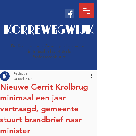
KORREWEGWIJK
De Korrewegwijk Groningen bestaat uit
de Indische buurt & de
Professorenbuurt
Redactie
24 mei 2023
Nieuwe Gerrit Krolbrug
minimaal een jaar
vertraagd, gemeente
stuurt brandbrief naar
minister