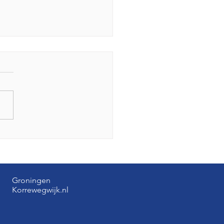
ving nieuwe Gerrit
brug krijgt 186 nieuwe
n en deel Hunze terug
Groningen
Korrewegwijk.nl