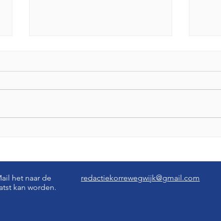
Anarchistische boekwinkel
Omge
Fugitive gaat sluiten
Krol
bome
il het naar de
redactiekorrewegwijk@gmail.com
aatst kan worden.