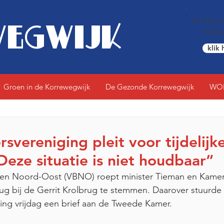
De Korre
EGWIJK
Indis
klik 
Groen in de Korrewegwijk
De Gezonde Korrewegwijk
WO
vereniging pleit voor tijdelijke
Deze situatie is niet houdbaar”
ven Noord-Oost (VBNO) roept minister Tieman en Kame
brug bij de Gerrit Krolbrug te stemmen. Daarover stuurde
ng vrijdag een brief aan de Tweede Kamer. 