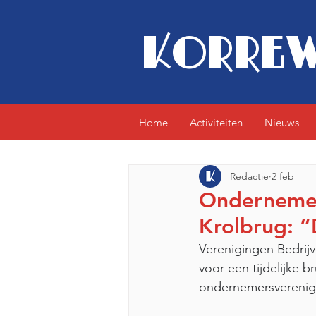
KORREW
Home
Activiteiten
Nieuws
Redactie
2 feb
Ondernemers
Krolbrug: “
Verenigingen Bedrij
voor een tijdelijke 
ondernemersverenigi