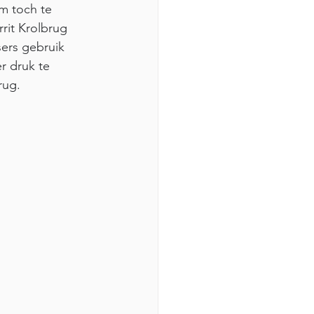
m toch te 
rit Krolbrug 
ers gebruik 
r druk te 
ug.  