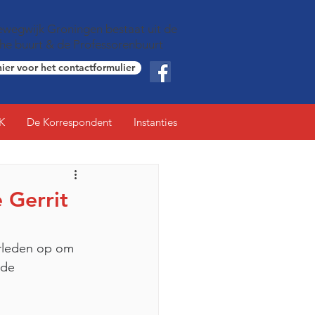
wegwijk Groningen bestaat uit de
che buurt & de Professorenbuurt
hier voor het contactformulier
K
De Korrespondent
Instanties
 Gerrit
rleden op om 
 de 