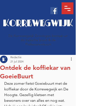
KORREWEGWIJK
De Korrewegwijk Groningen bestaat uit
de Indische buurt & de
Professorenbuurt
Redactie
21 jul 2024
Ontdek de koffiekar van
GoeieBuurt
Deze zomer fietst Goeiebuurt met de 
koffiekar door de Korrewegwijk en De 
Hoogte. Gezellig kletsen met 
bewoners over van alles en nog wat. 