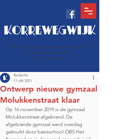
KORREWEGWIJK
De Korrewegwijk Groningen bestaat uit
de Indische buurt & de
Professorenbuurt
Redactie
11 okt 2021
Ontwerp nieuwe gymzaal
Molukkenstraat klaar
Op 16 november 2019 is de gymzaal 
Molukkenstraat afgebrand. De 
afgebrande gymzaal werd overdag 
gebruikt door basisschool OBS Het 