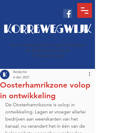
KORREWEGWIJK
De Korrewegwijk Groningen bestaat uit
de Indische buurt & de
Professorenbuurt
Redactie
6 dec 2021
Oosterhamrikzone volop
in ontwikkeling
De Oosterhamrikzone is volop in 
ontwikkeling. Lagen er vroeger allerlei 
bedrijven aan weerskanten van het 
kanaal, nu verandert het in één van de 