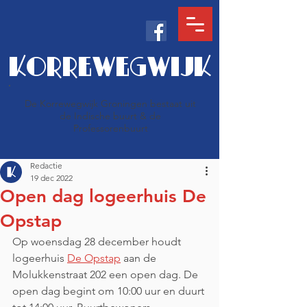
KORREWEGWIJK
De Korrewegwijk Groningen bestaat uit
de Indische buurt & de
Professorenbuurt
Redactie
19 dec 2022
Open dag logeerhuis De
Opstap
Op woensdag 28 december houdt 
logeerhuis 
De Opstap
 aan de 
Molukkenstraat 202 een open dag. De 
open dag begint om 10:00 uur en duurt 