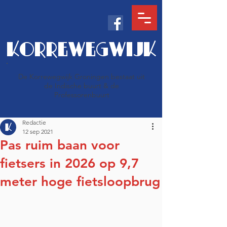
KORREWEGWIJK
De Korrewegwijk Groningen bestaat uit
de Indische buurt & de
Professorenbuurt
Redactie
12 sep 2021
Pas ruim baan voor
fietsers in 2026 op 9,7
meter hoge fietsloopbrug