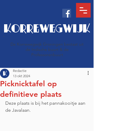
KORREWEGWIJK
De Korrewegwijk Groningen bestaat uit
de Indische buurt & de
Professorenbuurt
Redactie
13 okt 2024
Picknicktafel op
definitieve plaats
Deze plaats is bij het pannakooitje aan 
de Javalaan.