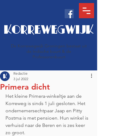
KORREWEGWIJK
De Korrewegwijk Groningen bestaat uit
de Indische buurt & de
Professorenbuurt
Redactie
3 jul 2022
Primera dicht
Het kleine Primera-winkeltje aan de 
Korreweg is sinds 1 juli gesloten. Het 
ondernemersechtpaar Jaap en Pitty 
Postma is met pensioen. Hun winkel is 
verhuisd naar de Beren en is zes keer 
zo groot.