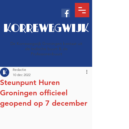
KORREWEGWIJK
De Korrewegwijk Groningen bestaat uit
de Indische buurt & de
Professorenbuurt
Redactie
10 dec 2022
Steunpunt Huren
Groningen officieel
geopend op 7 december