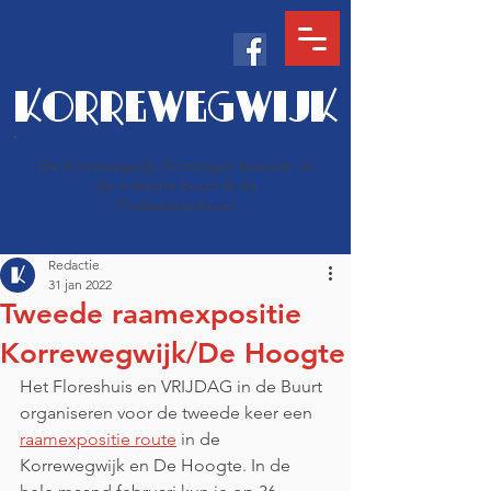
KORREWEGWIJK
De Korrewegwijk Groningen bestaat uit
de Indische buurt & de
Professorenbuurt
Redactie
31 jan 2022
Tweede raamexpositie
Korrewegwijk/De Hoogte
Het Floreshuis en VRIJDAG in de Buurt 
organiseren voor de tweede keer een 
raamexpositie route
 in de 
Korrewegwijk en De Hoogte. In de 