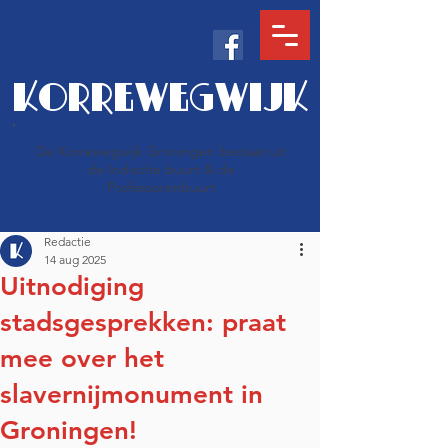
KORREWEGWIJK
De Korrewegwijk Groningen bestaat uit
de Indische buurt & de
Professorenbuurt
Redactie
14 aug 2025
Uitnodiging
stadsgesprekken: praat
mee over het
slavernijmonument in
Groningen!