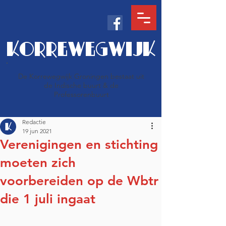
KORREWEGWIJK
De Korrewegwijk Groningen bestaat uit
de Indische buurt & de
Professorenbuurt
Redactie
19 jun 2021
Verenigingen en stichting
moeten zich
voorbereiden op de Wbtr
die 1 juli ingaat