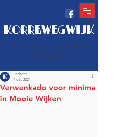
KORREWEGWIJK
De Korrewegwijk Groningen bestaat uit
de Indische buurt & de
Professorenbuurt
Redactie
4 dec 2021
Verwenkado voor minima
in Mooie Wijken