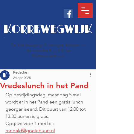
KORREWEGWIJK
De Korrewegwijk Groningen bestaat uit
de Indische buurt & de
Professorenbuurt
Redactie
24 apr 2025
Vredeslunch in het Pand
Op bevrijdingsdag, maandag 5 mei 
wordt er in het Pand een gratis lunch 
georganiseerd. Dit duurt van 12.00 tot 
13.30 uur en is gratis.
Opgave voor 1 mei bij: 
rondald@goeiebuurt.nl