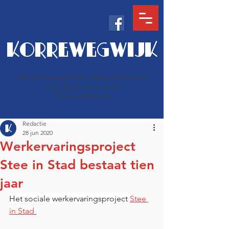
KORREWEGWIJK
De Korrewegwijk Groningen bestaat uit
de Indische buurt & de
Professorenbuurt
Redactie
28 jun 2020
Werkervaringsproject
Stee in Stad bestaat tien
jaar
Het sociale werkervaringsproject 
Stee 
in Stad