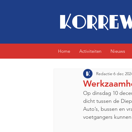
KORREW
Home
Activiteiten
Nieuws
Redactie
6 dec 202
Werkzaamh
Op dinsdag 10 decemb
dicht tussen de Die
Auto’s, bussen en v
voetgangers kunnen