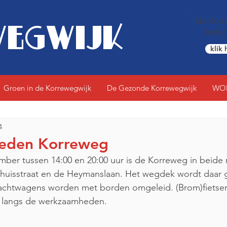
De Korre
EGWIJK
Indis
klik 
Groen in de Korrewegwijk
De Gezonde Korrewegwijk
WO
4
eden Korreweg
er tussen 14:00 en 20:00 uur is de Korreweg in beide r
phuisstraat en de Heymanslaan. Het wegdek wordt daar 
rachtwagens worden met borden omgeleid. (Brom)fietser
 langs de werkzaamheden.