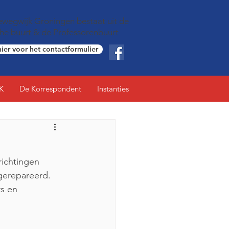
wegwijk Groningen bestaat uit de
che buurt & de Professorenbuurt
hier voor het contactformulier
K
De Korrespondent
Instanties
ichtingen 
gerepareerd.
s en 